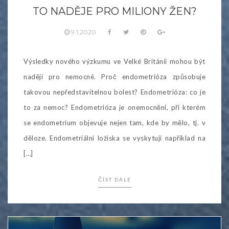
TO NADĚJE PRO MILIONY ŽEN?
9.1.2020
Výsledky nového výzkumu ve Velké Británii mohou být
nadějí pro nemocné. Proč endometrióza způsobuje
takovou nepředstavitelnou bolest? Endometrióza: co je
to za nemoc? Endometrióza je onemocnění, při kterém
se endometrium objevuje nejen tam, kde by mělo, tj. v
děloze. Endometriální ložiska se vyskytují například na
[…]
ČÍST DÁLE