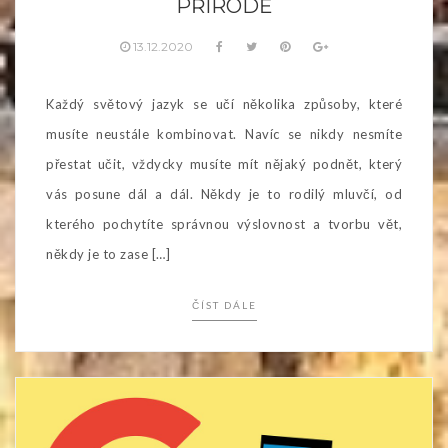
PŘÍRODĚ
13.12.2020
Každý světový jazyk se učí několika způsoby, které
musíte neustále kombinovat. Navíc se nikdy nesmíte
přestat učit, vždycky musíte mít nějaký podnět, který
vás posune dál a dál. Někdy je to rodilý mluvčí, od
kterého pochytíte správnou výslovnost a tvorbu vět,
někdy je to zase […]
ČÍST DÁLE