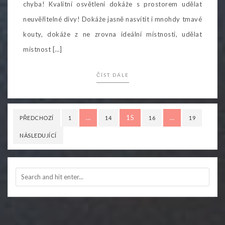
chyba! Kvalitní osvětlení dokáže s prostorem udělat
neuvěřitelné divy! Dokáže jasně nasvítit i mnohdy tmavé
kouty, dokáže z ne zrovna ideální místnosti, udělat
místnost […]
ČÍST DÁLE
Stránkování
…
15
…
PŘEDCHOZÍ
1
14
16
19
příspěvků
NÁSLEDUJÍCÍ