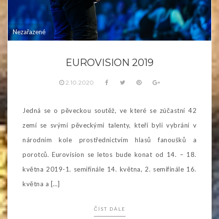
Nezařazené
EUROVISION 2019
2.10.2020
Jedná se o pěveckou soutěž, ve které se zúčastní 42
zemí se svými pěveckými talenty, kteří byli vybráni v
národním kole prostřednictvím hlasů fanoušků a
porotců. Eurovision se letos bude konat od 14. – 18.
května 2019-1. semifinále 14. května, 2. semifinále 16.
května a […]
ČÍST DÁLE