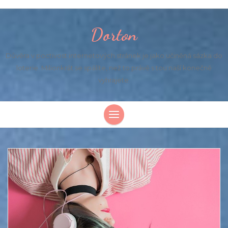
Dorton
Důvěra v poctivost internetových stránek je jako učiněná sázka do
loterie. Milionkrát se spálíte, než to právě s tou naší konečně
vyhrajete.