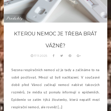
Produkty
KTEROU NEMOC JE TŘEBA BRÁT
VÁŽNĚ?
17.11.2025
Sezona respiračních nemocí už je tady a začínáme to na
sobě pociťovat. Mnozí už byli nachlazení. V současné
době před Vánoci začínají nemoci nabírat takových
rozměrů, že média už pomalu informují o epidemiích.
Epidemie se zatím týká žloutenky, která nepatří mezi
respirační nemoci, ale rovněž […]