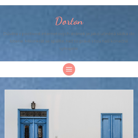
Dorton
Důvěra v poctivost internetových stránek je jako učiněná sázka do
loterie. Milionkrát se spálíte, než to právě s tou naší konečně
vyhrajete.