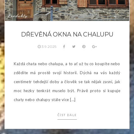
Produkty
DŘEVĚNÁ OKNA NA CHALUPU
3.9.2025
Každá chata nebo chalupa, a to ať už tu co koupíte nebo
zdědíte má prostě svojí historii. Dýchá na vás každý
centimetr tehdejší doby a člověk se tak nějak zasní, jak
moc hezky tenkrát muselo být. Právě proto si kupuje
chaty nebo chalupy stále více […]
ČÍST DÁLE