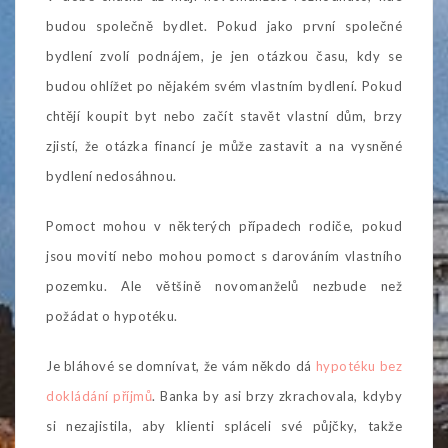
budou společně bydlet. Pokud jako první společné
bydlení zvolí podnájem, je jen otázkou času, kdy se
budou ohlížet po nějakém svém vlastním bydlení. Pokud
chtějí koupit byt nebo začít stavět vlastní dům, brzy
zjistí, že otázka financí je může zastavit a na vysněné
bydlení nedosáhnou.
Pomoct mohou v některých případech rodiče, pokud
jsou movití nebo mohou pomoct s darováním vlastního
pozemku. Ale většině novomanželů nezbude než
požádat o hypotéku.
Je bláhové se domnívat, že vám někdo dá
hypotéku bez
dokládání příjmů
. Banka by asi brzy zkrachovala, kdyby
si nezajistila, aby klienti spláceli své půjčky, takže