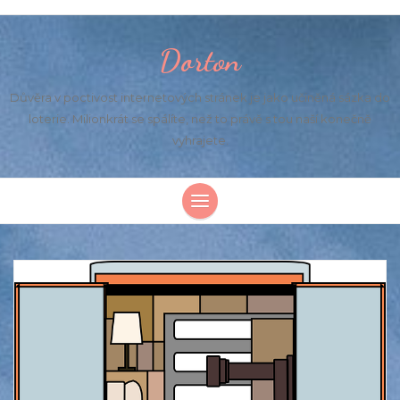
Dorton
Důvěra v poctivost internetových stránek je jako učiněná sázka do
loterie. Milionkrát se spálíte, než to právě s tou naší konečně
vyhrajete.