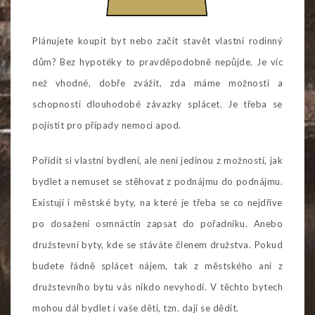
Plánujete koupit byt nebo začít stavět vlastní rodinný
dům? Bez hypotéky to pravděpodobně nepůjde. Je víc
než vhodné, dobře zvážit, zda máme možnosti a
schopnosti dlouhodobé závazky splácet. Je třeba se
pojistit pro případy nemoci apod.
Pořídit si vlastní bydlení, ale není jedinou z možností, jak
bydlet a nemuset se stěhovat z podnájmu do podnájmu.
Existují i městské byty, na které je třeba se co nejdříve
po dosažení osmnáctin zapsat do pořadníku. Anebo
družstevní byty, kde se stáváte členem družstva. Pokud
budete řádně splácet nájem, tak z městského ani z
družstevního bytu vás nikdo nevyhodí. V těchto bytech
mohou dál bydlet i vaše děti, tzn. dají se dědit.