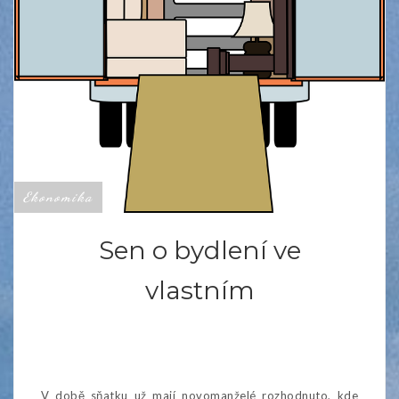
Ekonomika
Sen o bydlení ve
vlastním
V době sňatku už mají novomanželé rozhodnuto, kde