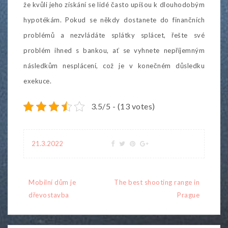
že kvůli jeho získání se lidé často upíšou k dlouhodobým
hypotékám. Pokud se někdy dostanete do finančních
problémů a nezvládáte splátky splácet, řešte své
problém ihned s bankou, ať se vyhnete nepříjemným
následkům nesplácení, což je v konečném důsledku
exekuce.
3.5/5 - (13 votes)
21.3.2022
Navigace
Mobilní dům je
The best shooting range in
pro
dřevostavba
Prague
příspěvek