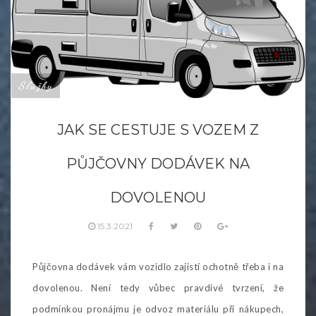
Služby
JAK SE CESTUJE S VOZEM Z
PŮJČOVNY DODÁVEK NA
DOVOLENOU
15.3.2021
Půjčovna dodávek vám vozidlo zajistí ochotně třeba i na
dovolenou. Není tedy vůbec pravdivé tvrzení, že
podmínkou pronájmu je odvoz materiálu při nákupech,