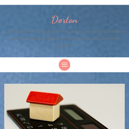
Dorton
Důvěra v poctivost internetových stránek je jako učiněná sázka do
loterie. Milionkrát se spálíte, než to právě s tou naší konečně
vyhrajete.