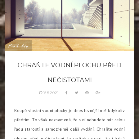
Produkty
CHRAŇTE VODNÍ PLOCHU PŘED
NEČISTOTAMI
15.5.2021
Koupě vlastní vodní plochy je dnes levnější než kdykoliv
předtím. To však neznamená, že s ní nebudete mít celou
řadu starostí a samozřejmě další vydání. Chraňte vodní
plochu před nečistotami Je potřeba uznat, že i když