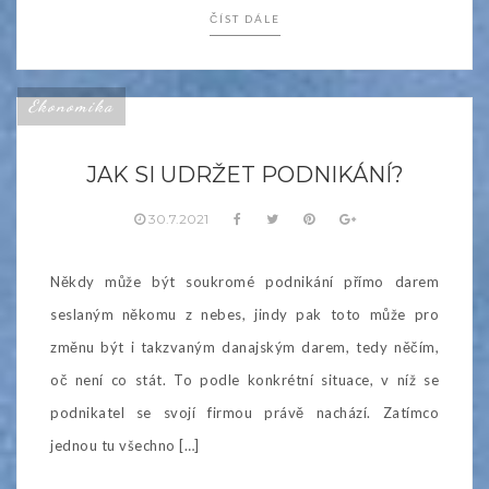
ČÍST DÁLE
Ekonomika
JAK SI UDRŽET PODNIKÁNÍ?
30.7.2021
Někdy může být soukromé podnikání přímo darem
seslaným někomu z nebes, jindy pak toto může pro
změnu být i takzvaným danajským darem, tedy něčím,
oč není co stát. To podle konkrétní situace, v níž se
podnikatel se svojí firmou právě nachází. Zatímco
jednou tu všechno […]