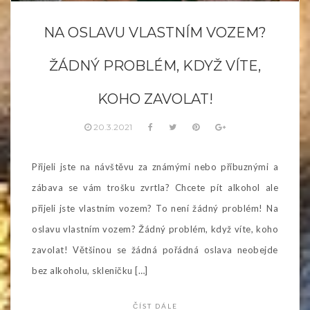
NA OSLAVU VLASTNÍM VOZEM?
ŽÁDNÝ PROBLÉM, KDYŽ VÍTE,
KOHO ZAVOLAT!
20.3.2021
Přijeli jste na návštěvu za známými nebo příbuznými a
zábava se vám trošku zvrtla? Chcete pít alkohol ale
přijeli jste vlastním vozem? To není žádný problém! Na
oslavu vlastním vozem? Žádný problém, když víte, koho
zavolat! Většinou se žádná pořádná oslava neobejde
bez alkoholu, skleničku […]
ČÍST DÁLE