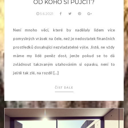
OD KOHO SI PŮJČIT?
5.6.2021
Není mnoho věcí, které by nadělaly lidem více
pomyslných vrásek na čele, než je nedostatek finančních
prostředků dosahující nezvladatelné výše. Jistě, ne vždy
máme my lidé peněz dost, jenže pokud se to dá
zvládnout takzvaným utahováním si opasku, není to
ještě tak zlé, na rozdíl […]
ČÍST DÁLE