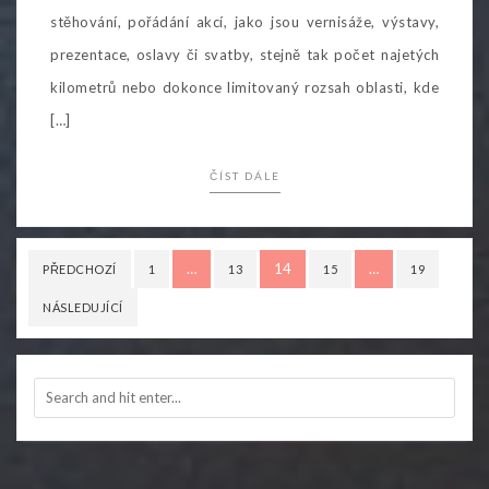
stěhování, pořádání akcí, jako jsou vernisáže, výstavy,
prezentace, oslavy či svatby, stejně tak počet najetých
kilometrů nebo dokonce limitovaný rozsah oblasti, kde
[…]
ČÍST DÁLE
Stránkování
…
14
…
PŘEDCHOZÍ
1
13
15
19
příspěvků
NÁSLEDUJÍCÍ