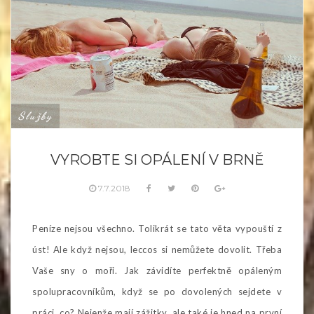
Služby
VYROBTE SI OPÁLENÍ V BRNĚ
7.7.2018
Peníze nejsou všechno. Tolikrát se tato věta vypouští z
úst! Ale když nejsou, leccos si nemůžete dovolit. Třeba
Vaše sny o moři. Jak závidíte perfektně opáleným
spolupracovníkům, když se po dovolených sejdete v
práci, co? Nejenže mají zážitky, ale také je hned na první