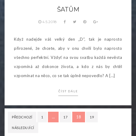
ŠATŮM
4.5.2018
Když nadejde váš velký den „D“, tak je naprosto
přirozené, že chcete, aby v onu chvíli bylo naprosto
všechno perfektní. Vždyť na svou svatbu každá nevěsta
vzpomíná až dokonce života, a kdo z nás by chtěl
vzpomínat na něco, co se tak úplně nepovedlo? A […]
ČÍST DÁLE
Stránkování
…
18
PŘEDCHOZÍ
1
17
19
příspěvků
NÁSLEDUJÍCÍ