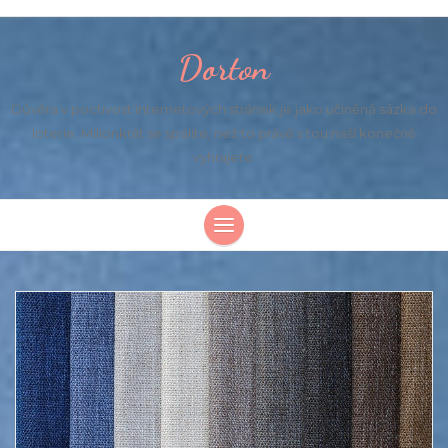
Dorton
Důvěra v poctivost internetových stránek je jako učiněná sázka do
loterie. Milionkrát se spálíte, než to právě s tou naší konečně
vyhrajete.