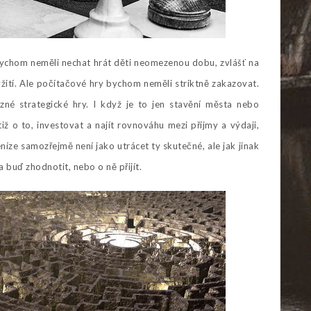
y bychom neměli nechat hrát děti neomezenou dobu, zvlášť na
yžití. Ale počítačové hry bychom neměli striktně zakazovat.
né strategické hry. I když je to jen stavění města nebo
 o to, investovat a najít rovnováhu mezi příjmy a výdaji,
níze samozřejmě není jako utrácet ty skutečné, ale jak jinak
a buď zhodnotit, nebo o ně přijít.