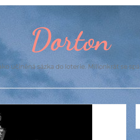
Dorton
ko učiněná sázka do loterie. Milionkrát se spál