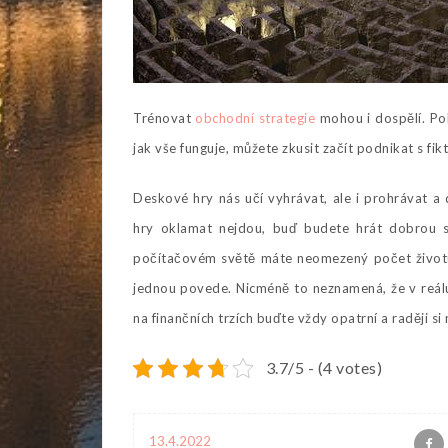
Trénovat
obchodní strategie
mohou i dospělí. Pok
jak vše funguje, můžete zkusit začít podnikat s fik
Deskové hry nás učí vyhrávat, ale i prohrávat a 
hry oklamat nejdou, buď budete hrát dobrou st
počítačovém světě máte neomezený počet životů
jednou povede. Nicméně to neznamená, že v reálu
na finančních trzích buďte vždy opatrní a raději s
3.7/5 - (4 votes)
13.4.2022