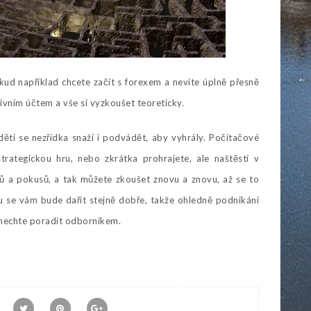
ud například chcete začít s forexem a nevíte úplně přesně
tivním účtem a vše si vyzkoušet teoreticky.
děti se nezřídka snaží i podvádět, aby vyhrály. Počítačové
rategickou hru, nebo zkrátka prohrajete, ale naštěstí v
 a pokusů, a tak můžete zkoušet znovu a znovu, až se to
 se vám bude dařit stejně dobře, takže ohledně podnikání
i nechte poradit odborníkem.