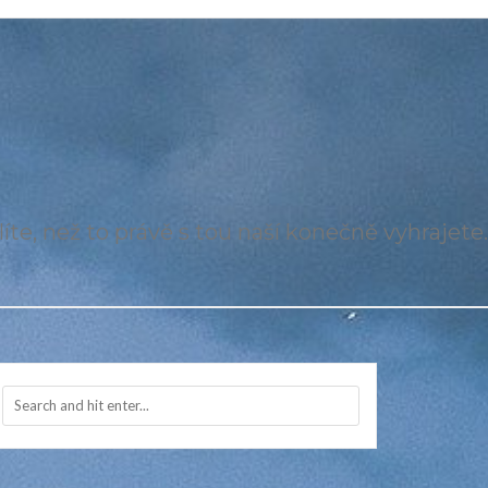
íte, než to právě s tou naší konečně vyhrajete.