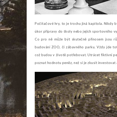
Počítačové hry, to je trochu jiná kapitola. Nikd
úkor přípravy do školy nebo jejich sportovního v
Co pro ně může být skutečně přínosem jsou růz
budování ZOO, či zábavného parku. Vždy jde totiž
což budou v životě potřebovat. Utrácet fiktivní pe
poznat hodnotu peněz, než si je zkusit investovat 