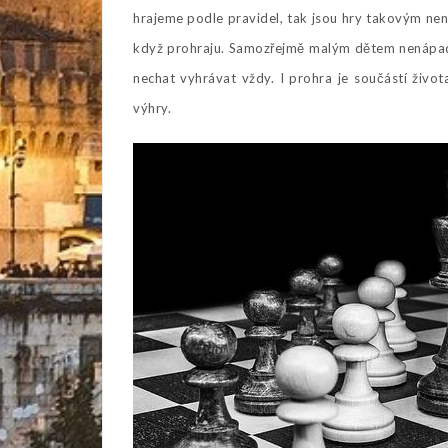
hrajeme podle pravidel, tak jsou hry takovým ne
když prohraju. Samozřejmě malým dětem nenápad
nechat vyhrávat vždy. I prohra je součástí živo
výhry.