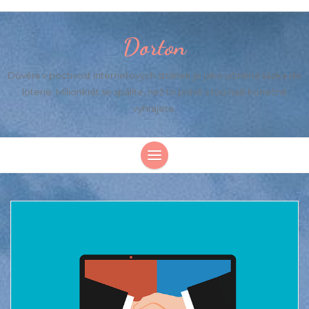
Dorton
Důvěra v poctivost internetových stránek je jako učiněná sázka do
loterie. Milionkrát se spálíte, než to právě s tou naší konečně
vyhrajete.