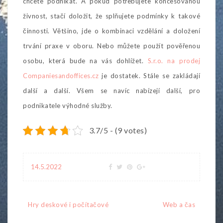
chcete podnikat. A pokud potřebujete koncesovanou
živnost, stačí doložit, že splňujete podmínky k takové
činnosti. Většino, jde o kombinaci vzdělání a doložení
trvání praxe v oboru. Nebo můžete použít pověřenou
osobu, která bude na vás dohlížet.
S.r.o. na prodej
Companiesandoffices.cz
je dostatek. Stále se zakládají
další a další. Všem se navíc nabízejí další, pro
podnikatele výhodné služby.
3.7/5 - (9 votes)
14.5.2022
Navigace
Hry deskové i počítačové
Web a čas
pro