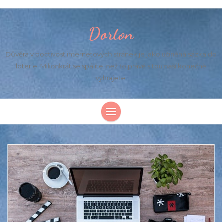
Dorton
Důvěra v poctivost internetových stránek je jako učiněná sázka do
loterie. Milionkrát se spálíte, než to právě s tou naší konečně
vyhrajete.