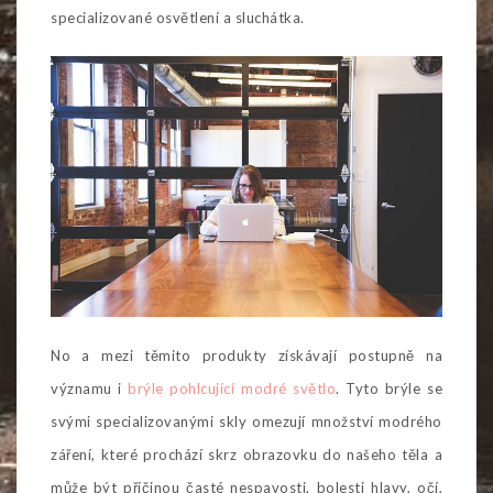
specializované osvětlení a sluchátka.
No a mezi těmito produkty získávají postupně na
významu i
brýle pohlcující modré světlo
. Tyto brýle se
svými specializovanými skly omezují množství modrého
záření, které prochází skrz obrazovku do našeho těla a
může být příčinou časté nespavosti, bolesti hlavy, očí,