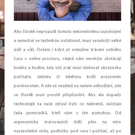
Aby člověk nepropadl tomuto nekonečnému uspokojení
a nenechal se technikou ovládnout, musí vynaložit velké
úsilí a vůli. Ovšem i když už omezíme trávení volného
času v online prostoru, stejně nám mnohým zůstávají
hodiny a hodiny, kdy náš zrak musí sledovat obrazovku
počítače, tabletu či telefonu kvůli pracovním
povinnostem. A zde už nezáleží na našem odhodlání, zde
se člověk musí prostě přizpůsobit. Aby ale dopady
technologií na naše zdraví byly co nejmenší, existuje
řada pomocníků, kteří nám s tím pomohou. Od
ergonomicky tvarovaných židlí, přes na míru
nastavitelné stoly, podložky pod ruce i počítač, až po