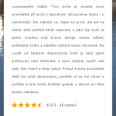
rozmazaného vidění. Tyto brýle je vhodné nosit
pravidelně při práci s jakoukoliv obrazovkou doma i v
zaměstnání. Ale nebojte se, nejen na první, ale ani na
žádný další pohled nikdo nepozná, o jaký typ brýlí se
jedná, všechny mají krásný design, módní vzhled,
průhledné čočky a nabídku různých barev obrouček. Na
rozdíl od běžných dioptrických brýlí je také jejich
pořizovací cena minimální, a navíc můžete využít celé
řady slev, které e-shop nabízí. Pokud trávíte pravidelně
delší čas před obrazovkou, zaměřte se na své zdraví a
pořiďte si tyto brýle. Kvalitní spánek a zdravé oči Vám
budou odměnou.
4.5/5 - (4 votes)