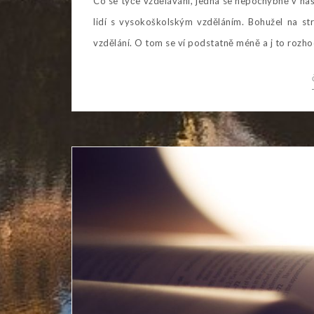
Co se týče vzdělávání, jedná se nepochybně v naš
lidí s vysokoškolským vzděláním. Bohužel na stra
vzdělání. O tom se ví podstatně méně a j to rozhod