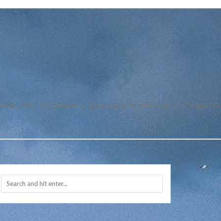
íte, než to právě s tou naší konečně vyhrajete.