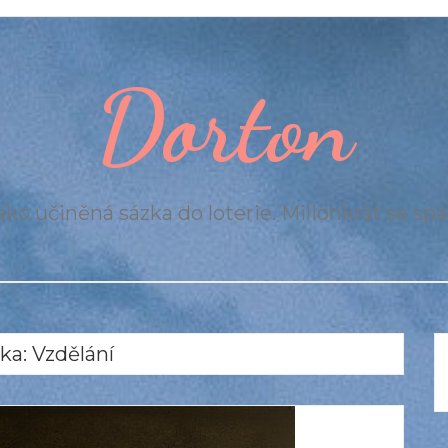
Dorton
ko učiněná sázka do loterie. Milionkrát se spál
ka:
Vzdělání