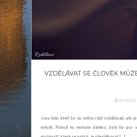
Vzdělání
VZDĚLÁVAT SE ČLOVĚK MŮŽE 
26.7.2022
Jsou lidé, kteří by se velice rádi vzdělávali, ale 
městě. Pokud to nemáte daleko, jistě by pro v
možnosti, které se nabízí, je přestěhovat […]