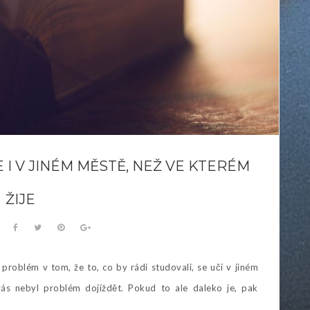
I V JINÉM MĚSTĚ, NEŽ VE KTERÉM
ŽIJE
je problém v tom, že to, co by rádi studovali, se učí v jiném
ás nebyl problém dojíždět. Pokud to ale daleko je, pak