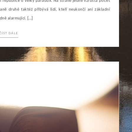
í republice o velký paradox. Na straně jedné vzrůstá počet
ně druhé taktéž přibývá lidí, kteří neukončí ani základní
ně alarmující. […]
ČÍST DÁLE