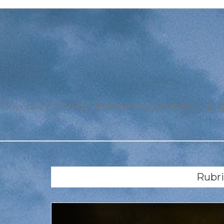
Důvěra v poctivost internetových stránek je ja
Rubri