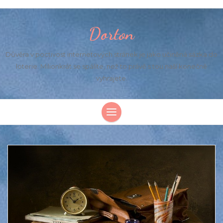
Dorton
Důvěra v poctivost internetových stránek je jako učiněná sázka do
loterie. Milionkrát se spálíte, než to právě s tou naší konečně
vyhrajete.