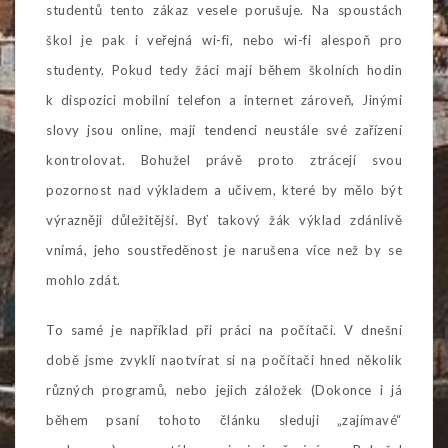
studentů tento zákaz vesele porušuje. Na spoustách
škol je pak i veřejná wi-fi, nebo wi-fi alespoň pro
studenty. Pokud tedy žáci mají během školních hodin
k dispozici mobilní telefon a internet zároveň, Jinými
slovy jsou online, mají tendenci neustále své zařízení
kontrolovat. Bohužel právě proto ztrácejí svou
pozornost nad výkladem a učivem, které by mělo být
výrazněji důležitější. Byť takový žák výklad zdánlivě
vnímá, jeho soustředěnost je narušena více než by se
mohlo zdát.
To samé je například při práci na počítači. V dnešní
době jsme zvyklí naotvírat si na počítači hned několik
různých programů, nebo jejich záložek (Dokonce i já
během psaní tohoto článku sleduji „zajímavé“