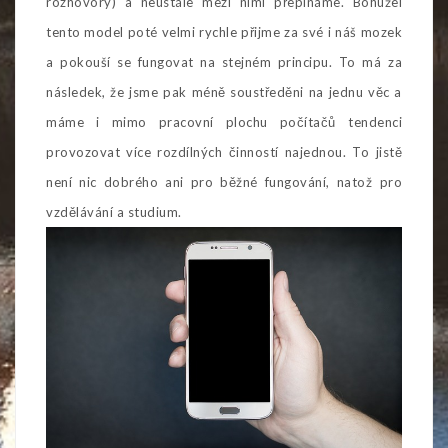
rozhovory) a neustále mezi nimi přepínáme. Bohužel
tento model poté velmi rychle přijme za své i náš mozek
a pokouší se fungovat na stejném principu. To má za
následek, že jsme pak méně soustředěni na jednu věc a
máme i mimo pracovní plochu počítačů tendenci
provozovat více rozdílných činností najednou. To jistě
není nic dobrého ani pro běžné fungování, natož pro
vzdělávání a studium.