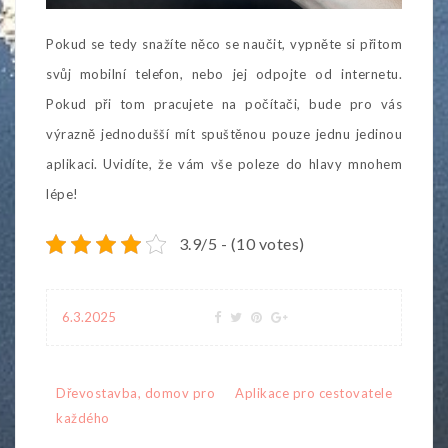
Pokud se tedy snažíte něco se naučit, vypněte si přitom
svůj mobilní telefon, nebo jej odpojte od internetu.
Pokud při tom pracujete na počítači, bude pro vás
výrazně jednodušší mít spuštěnou pouze jednu jedinou
aplikaci. Uvidíte, že vám vše poleze do hlavy mnohem
lépe!
3.9/5 - (10 votes)
6.3.2025
Navigace
Dřevostavba, domov pro
Aplikace pro cestovatele
pro
každého