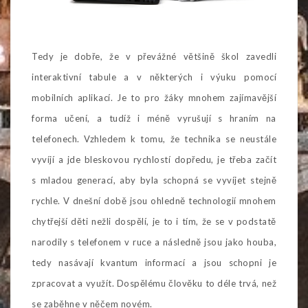
Tedy je dobře, že v převážné většině škol zavedli
interaktivní tabule a v některých i výuku pomocí
mobilních aplikací. Je to pro žáky mnohem zajímavější
forma učení, a tudíž i méně vyrušují s hraním na
telefonech. Vzhledem k tomu, že technika se neustále
vyvíjí a jde bleskovou rychlostí dopředu, je třeba začít
s mladou generací, aby byla schopná se vyvíjet stejně
rychle. V dnešní době jsou ohledně technologií mnohem
chytřejší děti nežli dospělí, je to i tím, že se v podstatě
narodily s telefonem v ruce a následně jsou jako houba,
tedy nasávají kvantum informací a jsou schopni je
zpracovat a využít. Dospělému člověku to déle trvá, než
se zaběhne v něčem novém.