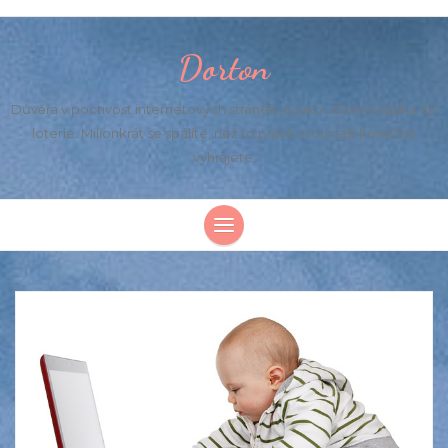
Dorton
Důvěra v poctivost internetových stránek je jako učiněná sázka do
loterie. Milionkrát se spálíte, než to právě s tou naší konečně
vyhrajete.