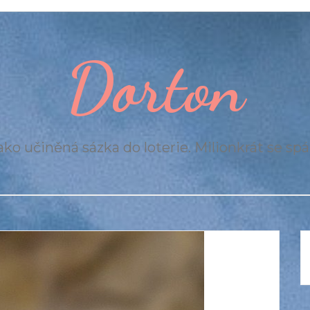
Dorton
ko učiněná sázka do loterie. Milionkrát se spál