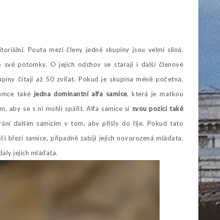
toriální. Pouta mezi členy jedné skupiny jsou velmi silná.
 své potomky. O jejich odchov se starají i další členové
upiny čítají až 50 zvířat. Pokud je skupina méně početná,
samce také
jedna dominantní alfa samice
, která je matkou
, aby se s ní mohli spářit. Alfa samice si
svou pozici také
rání dalším samicím v tom, aby přišly do říje. Pokud tato
 či březí samice, případně zabíjí jejich novorozená mláďata.
aly jejich mláďata.