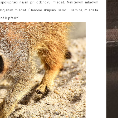
na spolupráci nejen při odchovu mláďat. Některým mladým
kojením mláďat. Členové skupiny, samci i samice, mláďata
né k přežití.