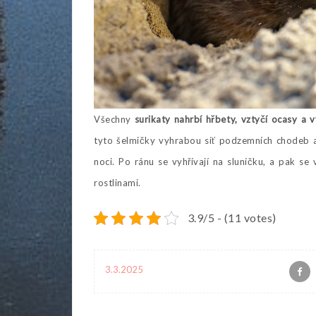
Všechny
surikaty nahrbí hřbety, vztyčí ocasy a v
tyto šelmičky vyhrabou síť podzemních chodeb a
noci. Po ránu se vyhřívají na sluníčku, a pak se 
rostlinami.
3.9/5 - (11 votes)
3.3.2025