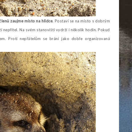
 členů zaujme místo na hlídce
. Postaví se na místo s dobrým
ží nepřítel. Na svém stanovišti vydrží i několik hodin. Pokud
ikem. Proti nepřátelům se brání jako dobře organizovaná