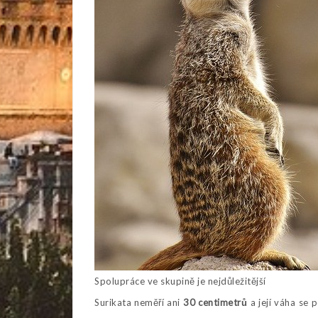
Spolupráce ve skupině je nejdůležitější
Surikata neměří ani
30 centimetrů
a její váha se