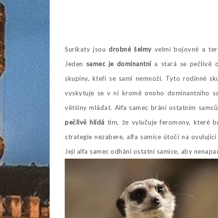
Surikaty jsou
drobné šelmy
velmi bojovné a teri
Jeden
samec je dominantní
a stará se pečlivě o
skupiny, kteří se sami nemnoží. Tyto rodinné sk
vyskytuje se v ní kromě onoho dominantního 
většiny mláďat. Alfa samec brání ostatním samcům
pečlivě hlídá
tím, že vylučuje feromony, které b
strategie nezabere, alfa samice útočí na ovulující
Její alfa samec odhání ostatní samice, aby nenapad