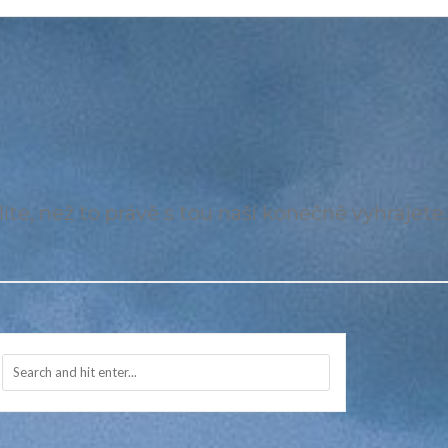
íte, než to právě s tou naší konečně vyhrajete.