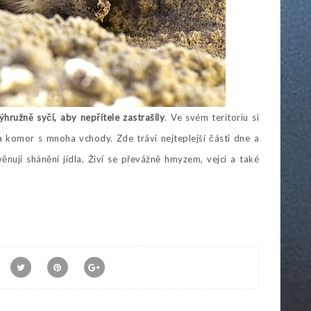
ýhružně syčí, aby nepřítele zastrašily
. Ve svém teritoriu si
 komor s mnoha vchody. Zde tráví nejteplejší části dne a
věnují shánění jídla. Živí se převážně hmyzem, vejci a také