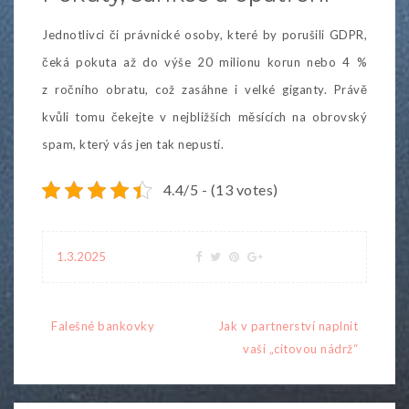
Jednotlivci či právnické osoby, které by porušili GDPR,
čeká pokuta až do výše 20 milionu korun nebo 4 %
z ročního obratu, což zasáhne i velké giganty. Právě
kvůli tomu čekejte v nejbližších měsících na obrovský
spam, který vás jen tak nepustí.
4.4/5 - (13 votes)
1.3.2025
Navigace
Falešné bankovky
Jak v partnerství naplnit
pro
vaši „citovou nádrž“
příspěvek