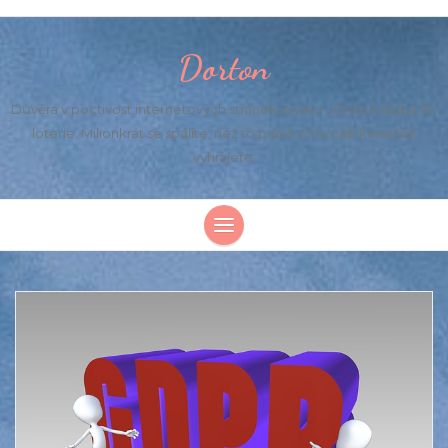
Dorton
Důvěra v poctivost internetových stránek je jako učiněná sázka do
loterie. Milionkrát se spálíte, než to právě s tou naší konečně
vyhrajete.