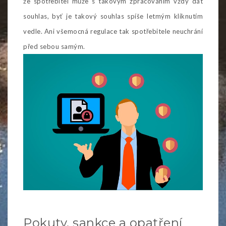
že spotřebitel může s takovým zpracováním vždy dát
souhlas, byť je takový souhlas spíše letmým kliknutím
vedle. Ani všemocná regulace tak spotřebitele neuchrání
před sebou samým.
Pokuty, sankce a opatření