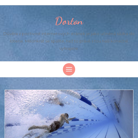
Dorton
Důvěra v poctivost internetových stránek je jako učiněná sázka do
loterie. Milionkrát se spálíte, než to právě s tou naší konečně
vyhrajete.