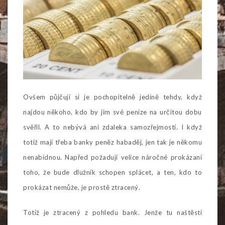
Ovšem půjčují si je pochopitelně jedině tehdy, když
najdou někoho, kdo by jim své peníze na určitou dobu
svěřil. A to nebývá ani zdaleka samozřejmostí. I když
totiž mají třeba banky peněz habaděj, jen tak je někomu
nenabídnou. Napřed požadují velice náročné prokázaní
toho, že bude dlužník schopen splácet, a ten, kdo to
prokázat nemůže, je prostě ztracený.
Totiž je ztracený z pohledu bank. Jenže tu naštěstí