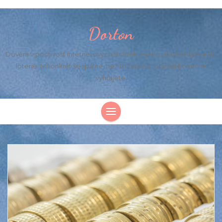
Dorton
Důvěra v poctivost internetových stránek je jako učiněná sázka do
loterie. Milionkrát se spálíte, než to právě s tou naší konečně
vyhrajete.