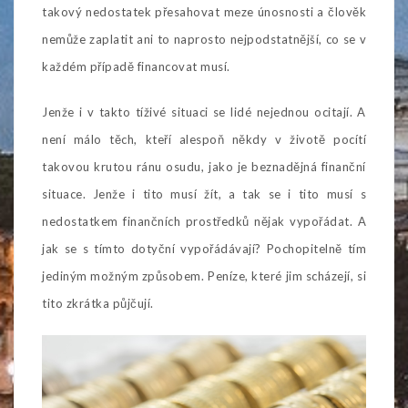
takový nedostatek přesahovat meze únosnosti a člověk
nemůže zaplatit ani to naprosto nejpodstatnější, co se v
každém případě financovat musí.
Jenže i v takto tíživé situaci se lidé nejednou ocitají. A
není málo těch, kteří alespoň někdy v životě pocítí
takovou krutou ránu osudu, jako je beznadějná finanční
situace. Jenže i tito musí žít, a tak se i tito musí s
nedostatkem finančních prostředků nějak vypořádat. A
jak se s tímto dotyční vypořádávají? Pochopitelně tím
jediným možným způsobem. Peníze, které jim scházejí, si
tito zkrátka půjčují.