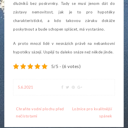
dlužníků bez poskvrnky. Tady se musí jenom dát do
zástavy nemovitost, jak je to pro hypotéky
charakteristické, a kdo takovou záruku dokáže
poskytnout a bude schopen splácet, má vystaráno.
A proto mnozí lidé v nesnázích právě na nebankovní
hypotéky sázejí. Uspějí tu daleko snáze než někde jinde.
5/5 - (6 votes)
5.6.2021
Navigace
Chraňte vodní plochu před
Ložnice pro kvalitnější
pro
nečistotami
spánek
příspěvek