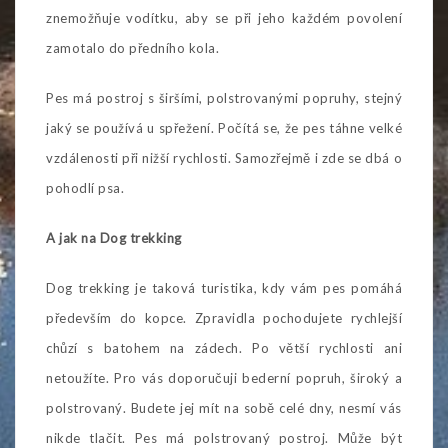
znemožňuje vodítku, aby se při jeho každém povolení
zamotalo do předního kola.
Pes má postroj s širšími, polstrovanými popruhy, stejný
jaký se používá u spřežení. Počítá se, že pes táhne velké
vzdálenosti při nižší rychlosti. Samozřejmě i zde se dbá o
pohodlí psa.
A jak na Dog trekking
Dog trekking je taková turistika, kdy vám pes pomáhá
především do kopce. Zpravidla pochodujete rychlejší
chůzí s batohem na zádech. Po větší rychlosti ani
netoužíte. Pro vás doporučuji bederní popruh, široký a
polstrovaný. Budete jej mít na sobě celé dny, nesmí vás
nikde tlačit. Pes má polstrovaný postroj. Může být