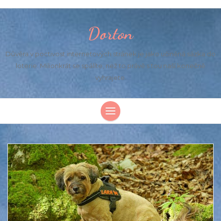
Dorton
Důvěra v poctivost internetových stránek je jako učiněná sázka do
loterie. Milionkrát se spálíte, než to právě s tou naší konečně
vyhrajete.