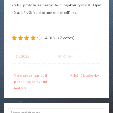
kratší, protože se nesnažíte o nějakou rychlost. Opět
důraz při výběru klademe na pohodlí psa.
4.3/5 - (7 votes)
1.3.2025
Navigace
Vaše záda si zaslouží
Falešné bankovky
pro
pohodlí se zdravotní
příspěvek
matrací