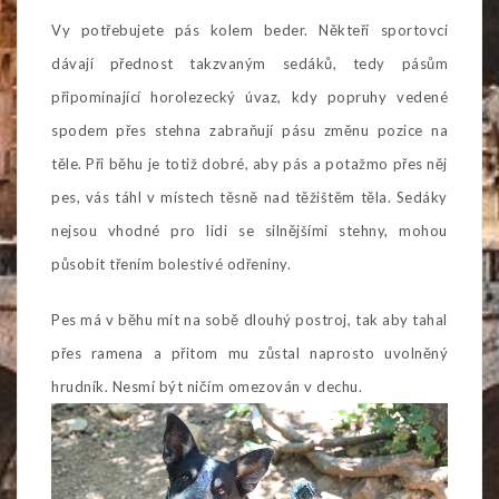
Vy potřebujete pás kolem beder. Někteří sportovci
dávají přednost takzvaným sedáků, tedy pásům
připomínající horolezecký úvaz, kdy popruhy vedené
spodem přes stehna zabraňují pásu změnu pozice na
těle. Při běhu je totiž dobré, aby pás a potažmo přes něj
pes, vás táhl v místech těsně nad těžištěm těla. Sedáky
nejsou vhodné pro lidi se silnějšími stehny, mohou
působit třením bolestivé odřeniny.
Pes má v běhu mít na sobě dlouhý postroj, tak aby tahal
přes ramena a přitom mu zůstal naprosto uvolněný
hrudník. Nesmí být ničím omezován v dechu.