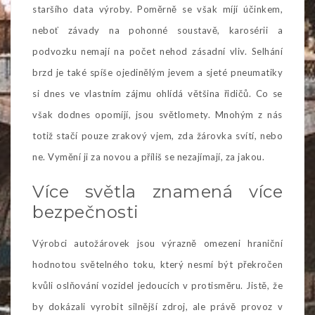
staršího data výroby. Poměrně se však míjí účinkem,
neboť závady na pohonné soustavě, karosérii a
podvozku nemají na počet nehod zásadní vliv. Selhání
brzd je také spíše ojedinělým jevem a sjeté pneumatiky
si dnes ve vlastním zájmu ohlídá většina řidičů. Co se
však dodnes opomíjí, jsou světlomety. Mnohým z nás
totiž stačí pouze zrakový vjem, zda žárovka svítí, nebo
ne. Vymění ji za novou a příliš se nezajímají, za jakou.
Více světla znamená více
bezpečnosti
Výrobci autožárovek jsou výrazně omezeni hraniční
hodnotou světelného toku, který nesmí být překročen
kvůli oslňování vozidel jedoucích v protisměru. Jistě, že
by dokázali vyrobit silnější zdroj, ale právě provoz v