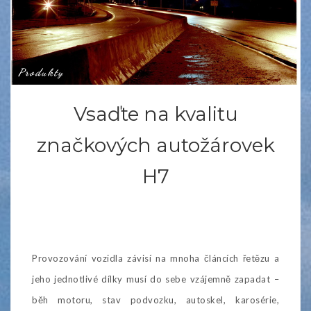
Produkty
Vsaďte na kvalitu
značkových autožárovek
H7
Provozování vozidla závisí na mnoha článcích řetězu a
jeho jednotlivé dílky musí do sebe vzájemně zapadat –
běh motoru, stav podvozku, autoskel, karosérie,