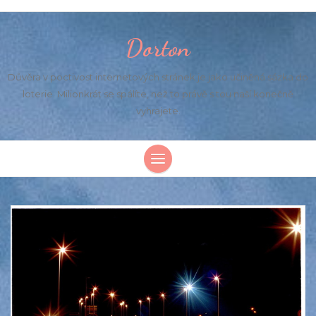
Dorton
Důvěra v poctivost internetových stránek je jako učiněná sázka do
loterie. Milionkrát se spálíte, než to právě s tou naší konečně
vyhrajete.