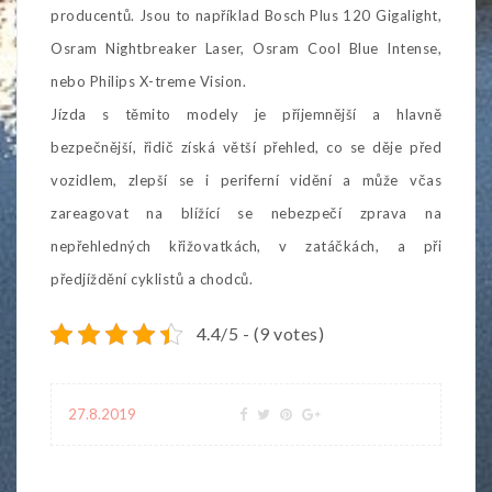
producentů. Jsou to například Bosch Plus 120 Gigalight,
Osram Nightbreaker Laser, Osram Cool Blue Intense,
nebo Philips X-treme Vision.
Jízda s těmito modely je příjemnější a hlavně
bezpečnější, řidič získá větší přehled, co se děje před
vozidlem, zlepší se i periferní vidění a může včas
zareagovat na blížící se nebezpečí zprava na
nepřehledných křižovatkách, v zatáčkách, a při
předjíždění cyklistů a chodců.
4.4/5 - (9 votes)
27.8.2019
Navigace