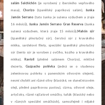
salám Salchichón
(je vyrobený z iberského vepřového
masa),
Chorizo
(španělský paprikový salám),
šunka
Jamón Serrano
(tato šunka je sušena vzduchem a zraje
16 měsíců),
šunka Jamón Serrano Gran Reserva
(šunka
sušená vzduchem, která zraje 15 měsíců),
Mahón sýr
(španělský plnotučný sýr), čerstvý sýr z kravského
mléka, sardelové filety, speciální španělský plnotučný
sýr (tento sýr je vyroben z ovčího, kozího a kravského
mléka),
Ravioli
(plněné salámem Chorizo), mléčné
dezerty,
Gazpacho polévka
(jedná se o studenou
zeleninovou polévku s panenským olivovým olejem),
nesmí chybět ani různé olivy (klasické, ve slunečnicovém
oleji, plněné paprikovou pastou), cizrna, olivové oleje,
artyčoky, různé rajčatové omáčky, tuňák (klasický nebo
v různých speciální omáčkách), samozřejmě i nějaké