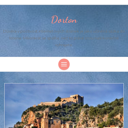
Dorton
Důvěra v poctivost internetových stránek je jako učiněná sázka do
loterie. Milionkrát se spálíte, než to právě s tou naší konečně
vyhrajete.