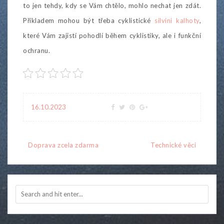
to jen tehdy, kdy se Vám chtělo, mohlo nechat jen zdát.
Příkladem mohou být třeba cyklistické
silvini kalhoty
,
které Vám zajistí pohodlí během cyklistiky, ale i funkční
ochranu.
16.10.2023
Navigace
Doprava zcela zdarma
Technické věci
pro
příspěvek