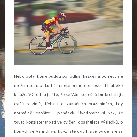
Nebo boty, které budou pohodlné, hezké na pohled, ale
přežijí i tom, pokud šlápnete přímo doprostřed hluboké
kaluže. Výhodou je i to, že se Vám konečně bude chtít jít
cvičit v zimě, třeba i o vánočních prázdninách, kdy
normálně lenošíte u pohádek. Uvědomíte si pak, že
touto konzistentností ve cvičení dosahujete výsledků, o
kterých se Vám dříve, když jste cvičili sice tvrdě, ale za