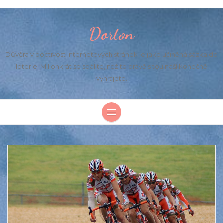
Dorton
Důvěra v poctivost internetových stránek je jako učiněná sázka do
loterie. Milionkrát se spálíte, než to právě s tou naší konečně
vyhrajete.