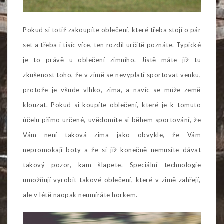
Pokud si totiž zakoupíte oblečení, které třeba stojí o pár
set a třeba i tisíc více, ten rozdíl určitě poznáte. Typické
je to právě u oblečení zimního. Jistě máte již tu
zkušenost toho, že v zimě se nevyplatí sportovat venku,
protože je všude vlhko, zima, a navíc se může země
klouzat. Pokud si koupíte oblečení, které je k tomuto
účelu přímo určené, uvědomíte si během sportování, že
Vám není taková zima jako obvykle, že Vám
nepromokají boty a že si již konečně nemusíte dávat
takový pozor, kam šlapete. Speciální technologie
umožňují vyrobit takové oblečení, které v zimě zahřejí,
ale v létě naopak neumíráte horkem.