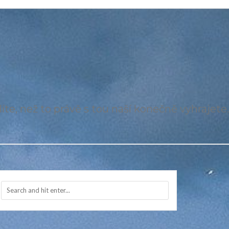
íte, než to právě s tou naší konečně vyhrajete.