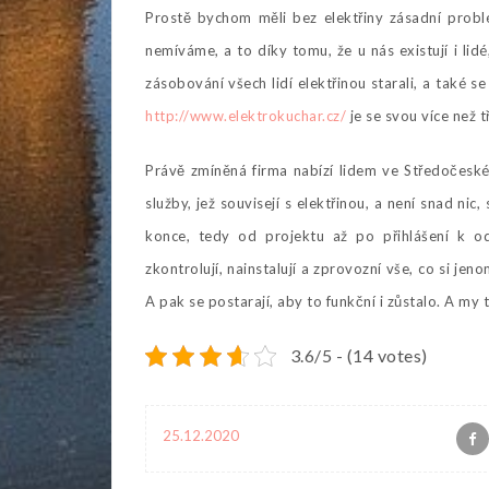
Prostě bychom měli bez elektřiny zásadní problém
nemíváme, a to díky tomu, že u nás existují i lidé,
zásobování všech lidí elektřinou starali, a také 
http://www.elektrokuchar.cz/
je se svou více než 
Právě zmíněná firma nabízí lidem ve Středočeské
služby, jež souvisejí s elektřinou, a není snad ni
konce, tedy od projektu až po přihlášení k odb
zkontrolují, nainstalují a zprovozní vše, co si je
A pak se postarají, aby to funkční i zůstalo. A my
3.6/5 - (14 votes)
25.12.2020