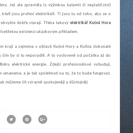
y. Jež ale zpravidla (s výjimkou kalamit či neplatičství)
 kteří jsou profesí elektrikáři. Ti jsou tu od toho, aby se o
se obvykle dobře starají. Třeba takový
elektrikář Kutná Hora
třicetiletou existencí ukázkovým příkladem.
m kraji a zejména v oblasti Kutné Hory a Kolína dokonalé
c, s čím by si tu neporadili. A to vysloveně od počátku až do
ěru elektrické energie. Zdejší profesionálové vybudují,
nom umaneme, a je tak spolehnutí na to, že to bude fungovat.
 tak můžeme žít výrazně spokojeněji a důstojněji.