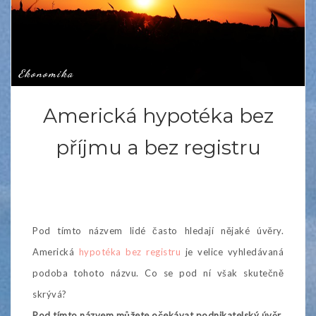
Ekonomika
Americká hypotéka bez
příjmu a bez registru
Pod tímto názvem lidé často hledají nějaké úvěry.
Americká
hypotéka bez registru
je velice vyhledávaná
podoba tohoto názvu. Co se pod ní však skutečně
skrývá?
Pod tímto názvem můžete očekávat podnikatelský úvěr.