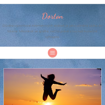
Dorton
Důvěra v poctivost internetových stránek je jako učiněná sázka do
loterie. Milionkrát se spálíte, než to právě s tou naší konečně
vyhrajete.