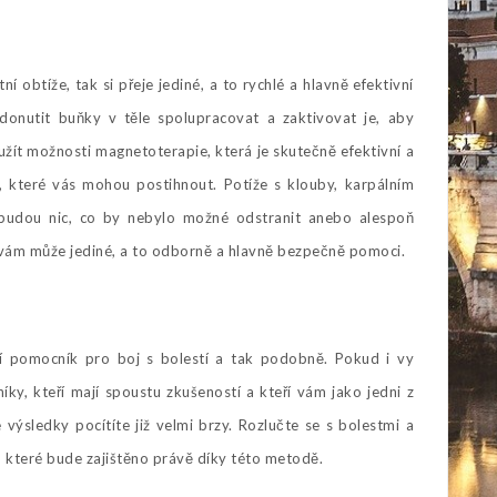
 obtíže, tak si přeje jediné, a to rychlé a hlavně efektivní
 donutit buňky v těle spolupracovat a zaktivovat je, aby
yužít možnosti
magnetoterapie
, která je skutečně efektivní a
 které vás mohou postihnout. Potíže s klouby, karpálním
ebudou nic, co by nebylo možné odstranit anebo alespoň
 vám může jediné, a to odborně a hlavně bezpečně pomoci.
ní pomocník pro boj s bolestí a tak podobně. Pokud i vy
íky, kteří mají spoustu zkušeností a kteří vám jako jedni z
ýsledky pocítíte již velmi brzy. Rozlučte se s bolestmi a
, které bude zajištěno právě díky této metodě.