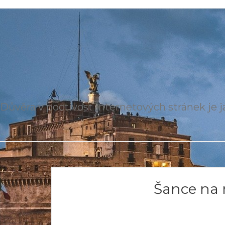
Důvěra v poctivost internetových stránek je ja
Šance na 