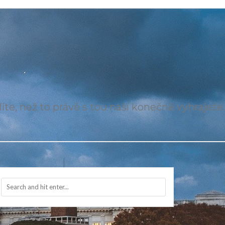
íte, než to právě s tou naší konečně vyhrajete.