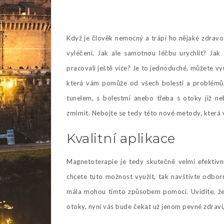
Když je člověk nemocný a trápí ho nějaké zdravotní
vyléčení. Jak ale samotnou léčbu urychlit? Jak
pracovali ještě více? Je to jednoduché, můžete v
která vám pomůže od všech bolestí a problémů,
tunelem, s bolestmi anebo třeba s otoky již n
zmírnit. Nebojte se tedy této nové metody, která
Kvalitní aplikace
Magnetoterapie je tedy skutečně velmi efektiv
chcete tuto možnost využít, tak navštivte odborn
mála mohou tímto způsobem pomoci. Uvidíte, že v
otoky, nyní vás bude čekat už jenom pevné zdraví