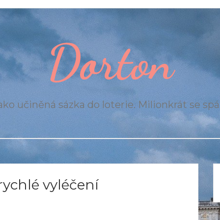
Dorton
ko učiněná sázka do loterie. Milionkrát se spál
rychlé vyléčení