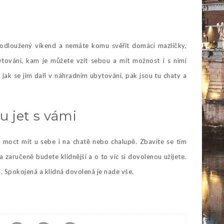
odloužený víkend a nemáte komu svěřit domácí mazlíčky,
bytování, kam je můžete vzít sebou a mít možnost i s nimi
 jak se jim daří v náhradním ubytování, pak jsou tu
chaty a
u jet s vámi
 moct mít u sebe i na chatě nebo chalupě. Zbavíte se tím
a zaručeně budete klidnější a o to víc si dovolenou užijete.
. Spokojená a klidná dovolená je nade vše.