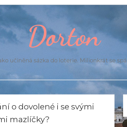
Dorton
ko učiněná sázka do loterie. Milionkrát se spál
ní o dovolené i se svými
i mazlíčky?