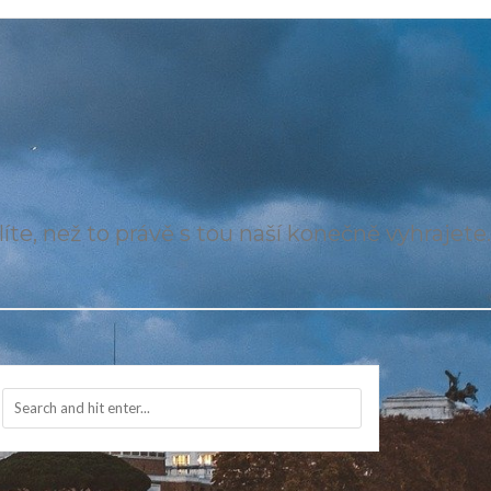
íte, než to právě s tou naší konečně vyhrajete.