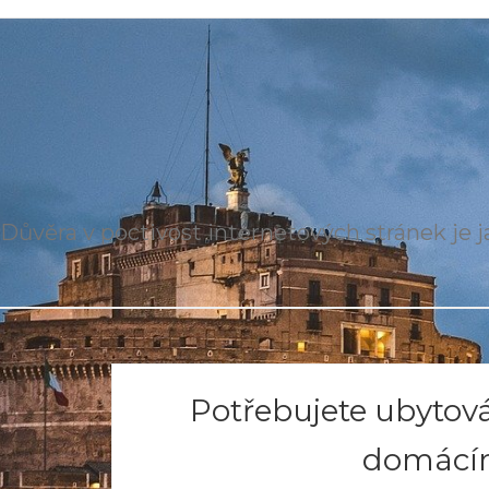
Důvěra v poctivost internetových stránek je ja
Potřebujete ubytová
domácím